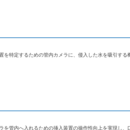
をする際のお願い
敷地内・建物内で工事をする際のお
と取り替え
ガス工事のお申込み方法
たガス工事情報
置を特定するための管内カメラに、侵入した水を吸引する
終保障供給
登録店の各種業務について
ラを管内へ入れるための挿入装置の操作性向上を実現し、