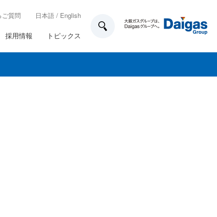
るご質問
日本語
/
English
採用情報
トピックス
技術開発
所在地一覧
各種制度
ガス工事のお申込み方法
業務計画
家庭用のお客さま設備について