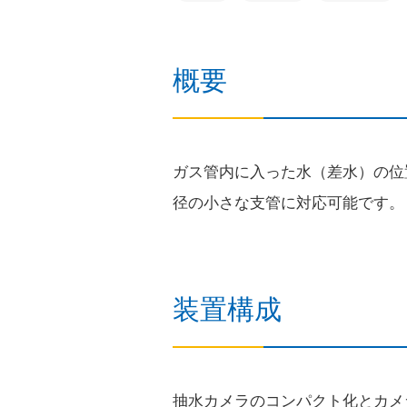
建設事業者さま
道路上で工事
概要
ガス栓の増設
工務店さま
過去に完了し
ガス管内に入った水（差水）の位
径の小さな支管に対応可能です。
ガス事業者さま
託送供給・最
簡易内管施工登録店さま
装置構成
簡易内管施工
抽水カメラのコンパクト化とカメ