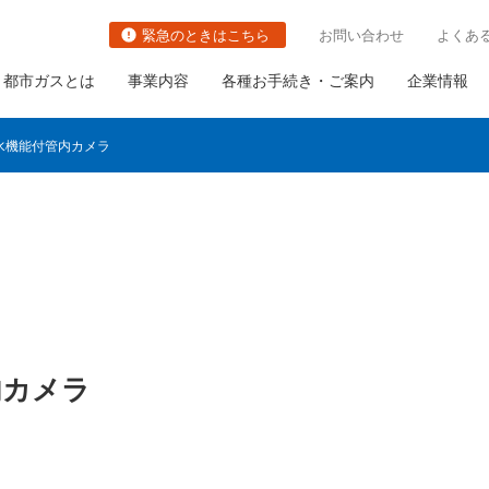
緊急のときはこちら
お問い合わせ
よくあ
都市ガスとは
事業内容
各種お手続き・ご案内
企業情報
水機能付管内カメラ
切り替え
都市ガスの防災対策の取り組み
関連事業
社長ごあいさつ
職種・キャリアイメージ
ガス栓の増設と取り替え
の古いガス管の
ガス需要の普及・拡大
会社概要
ガス設備調査
いて
内カメラ
ガスメーターの取り替え
さま設備について
について