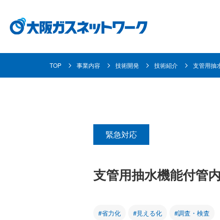
TOP
事業内容
技術開発
技術紹介
支管用抽
都市ガスとは
事業内容
各種お手続き・ご案内
企業情報
採用情報
都市ガスの安定供給の取り組み
ガス導管事業
使命と目指す姿
採用メッセージ
都市ガスへの
緊急対応
お客さま資産
個人のお客さま
地域共創活動
資材調達
数字で見る大阪ガスネットワーク
取り替えにつ
支管用抽水機能付管
業務用のお客
#省力化
#見える化
#調査・検査