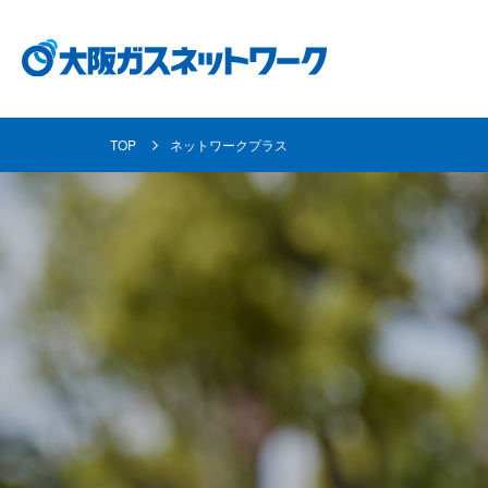
TOP
ネットワークプラス
都市ガスとは
事業内容
各種お手続き・ご案内
企業情報
採用情報
都市ガスの安定供給の取り組み
ガス導管事業
使命と目指す姿
採用メッセージ
都市ガスへの
お客さま資産
個人のお客さま
地域共創活動
資材調達
数字で見る大阪ガスネットワーク
取り替えにつ
業務用のお客