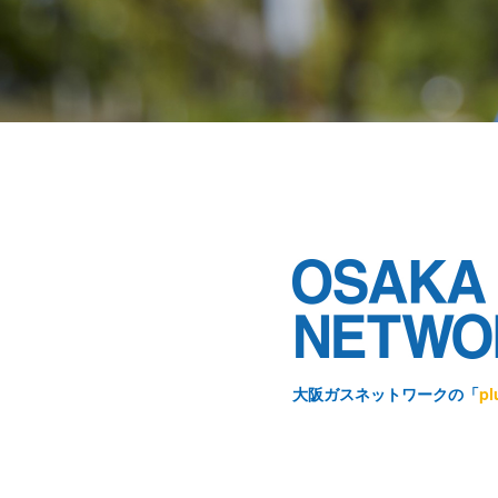
建設事業者さま
道路上で工事
ガス栓の増設
工務店さま
過去に完了し
ガス事業者さま
託送供給・最
簡易内管施工登録店さま
簡易内管施工
大阪ガスネットワークの「
pl