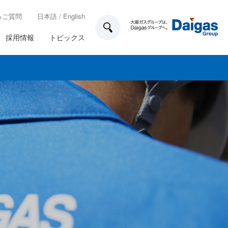
るご質問
日本語
/
English
採用情報
トピックス
技術開発
所在地一覧
各種制度
ガス工事のお申込み方法
業務計画
家庭用のお客さま設備について