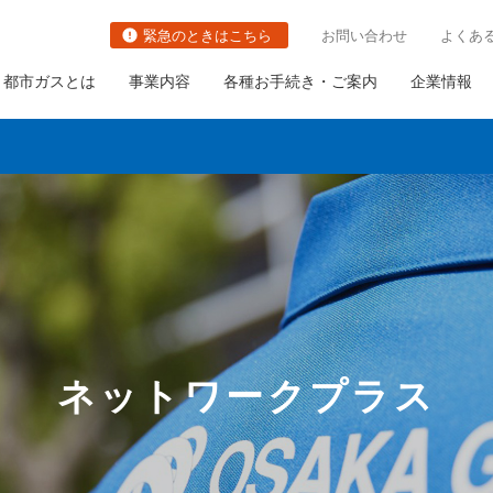
緊急のときはこちら
お問い合わせ
よくあ
都市ガスとは
事業内容
各種お手続き・ご案内
企業情報
切り替え
都市ガスの防災対策の取り組み
関連事業
社長ごあいさつ
職種・キャリアイメージ
ガス栓の増設と取り替え
の古いガス管の
ガス需要の普及・拡大
会社概要
ガス設備調査
いて
ネットワークプラス
ガスメーターの取り替え
さま設備について
について