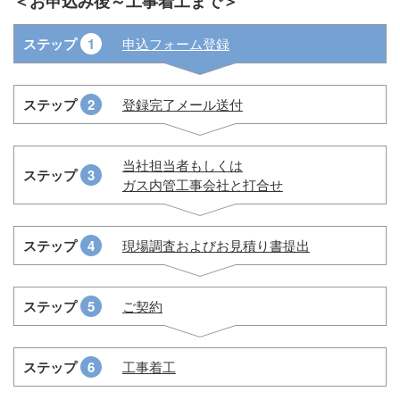
＜お申込み後～工事着工まで＞
ステップ
1
申込フォーム登録
ステップ
2
登録完了メール
送付
当社担当者もしくは
ステップ
3
ガス内管工事会社と打合せ
ステップ
4
現場調査および
お見積り書提出
ステップ
5
ご契約
ステップ
6
工事着工