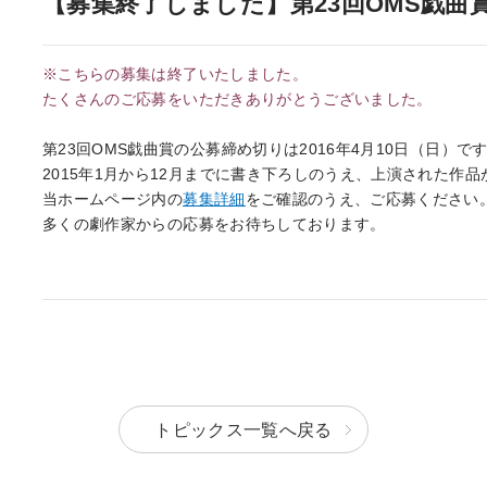
【募集終了しました】第23回OMS戯曲
をする際のお願い
敷地内・建物内で工事をする際のお
※こちらの募集は終了いたしました。
たくさんのご応募をいただきありがとうございました。
と取り替え
ガス工事のお申込み方法
第23回OMS戯曲賞の公募締め切りは2016年4月10日（日）
2015年1月から12月までに書き下ろしのうえ、上演された作
たガス工事情報
当ホームページ内の
募集詳細
をご確認のうえ、ご応募ください
多くの劇作家からの応募をお待ちしております。
終保障供給
登録店の各種業務について
トピックス一覧へ戻る