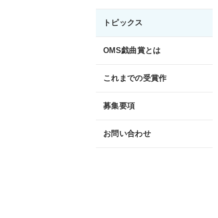
建設事業者さま
道路上で工事
トピックス
ガス栓の増設
OMS戯曲賞とは
工務店さま
これまでの受賞作
過去に完了し
募集要項
ガス事業者さま
託送供給・最
お問い合わせ
簡易内管施工登録店さま
簡易内管施工