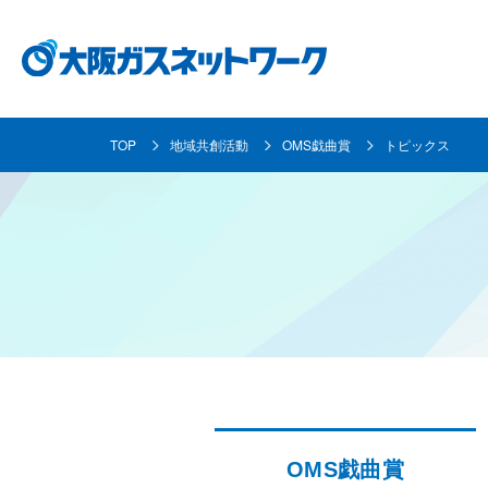
TOP
地域共創活動
OMS戯曲賞
トピックス
都市ガスとは
事業内容
各種お手続き・ご案内
企業情報
採用情報
都市ガスの安定供給の取り組み
ガス導管事業
使命と目指す姿
採用メッセージ
都市ガスへの
お客さま資産
個人のお客さま
地域共創活動
資材調達
数字で見る大阪ガスネットワーク
取り替えにつ
業務用のお客
OMS戯曲賞