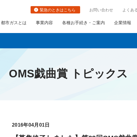
緊急のときはこちら
お問い合わせ
よくあ
都市ガスとは
事業内容
各種お手続き・ご案内
企業情報
OMS戯曲賞 トピックス
切り替え
都市ガスの防災対策の取り組み
関連事業
社長ごあいさつ
職種・キャリアイメージ
ガス栓の増設と取り替え
の古いガス管の
ガス需要の普及・拡大
会社概要
ガス設備調査
いて
ガスメーターの取り替え
さま設備について
について
2016年04月01日