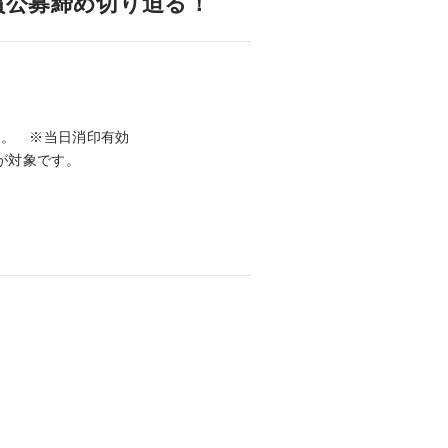
賞公募締め切り迫る！
願い
万一、ガス管を破損したときは
ガス管の埋設情報の確認
(沿道掘削を伴わない業者さま向け)
です。 ※当日消印有効
品が対象です。
。