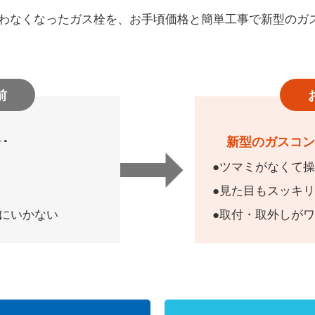
をする際のお願い
敷地内・建物内で工事をする際のお
わなくなったガス栓を、お手頃価格と簡単工事で新型のガ
と取り替え
ガス工事のお申込み方法
前
たガス工事情報
･
新型のガスコ
ツマミがなくて
終保障供給
見た目もスッキ
にいかない
取付・取外しが
登録店の各種業務について