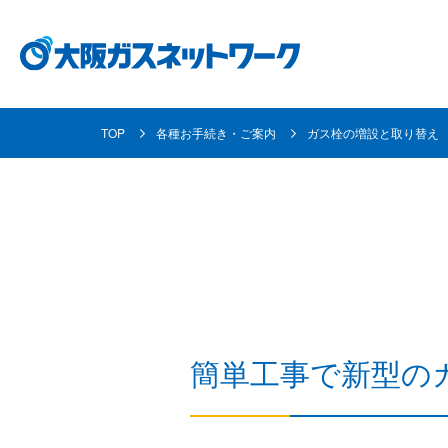
TOP
各種お手続き・ご案内
ガス栓の増設と取り替え
都市ガスとは
事業内容
各種お手続き・ご案内
企業情報
採用情報
都市ガスの安定供給の取り組み
ガス導管事業
使命と目指す姿
採用メッセージ
都市ガスへの
お客さま資産
個人のお客さま
地域共創活動
資材調達
数字で見る大阪ガスネットワーク
取り替えにつ
簡単工事で新型の
業務用のお客