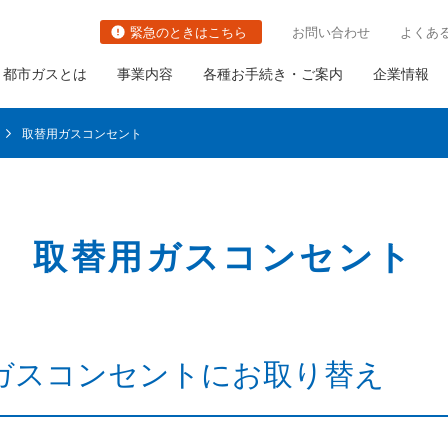
緊急のときはこちら
お問い合わせ
よくあ
都市ガスとは
事業内容
各種お手続き・ご案内
企業情報
取替用ガスコンセント
取替用ガスコンセント
切り替え
都市ガスの防災対策の取り組み
関連事業
社長ごあいさつ
職種・キャリアイメージ
ガス栓の増設と取り替え
の古いガス管の
ガス需要の普及・拡大
会社概要
ガス設備調査
いて
ガスコンセントにお取り替え
ガスメーターの取り替え
さま設備について
について