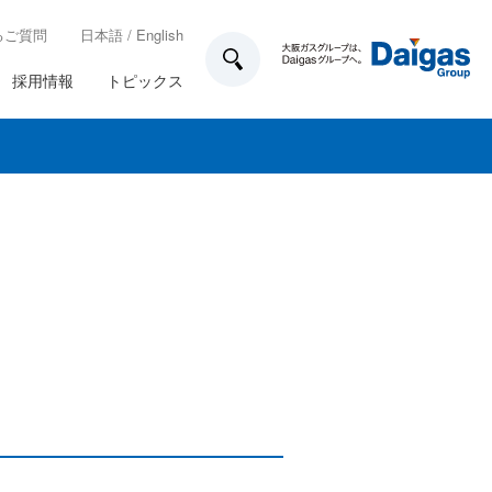
るご質問
日本語
/
English
採用情報
トピックス
技術開発
所在地一覧
各種制度
ガス工事のお申込み方法
業務計画
家庭用のお客さま設備について