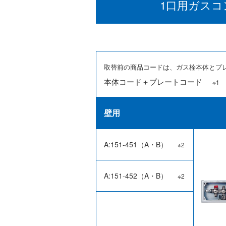
1口用ガス
コ
取替前の商品コードは、ガス栓本体とプ
本体コード＋プレートコード
※1
壁用
A:151-451（A・B）
※2
A:151-452（A・B）
※2