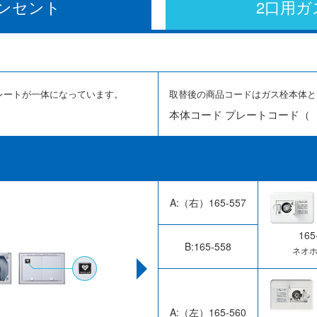
ンセント
2口用ガ
レートが一体になっています。
取替後の商品コードはガス栓本体と
本体コード プレートコード（
A:（右）165-557
165
B:165-558
ネオ
A:（左）165-560