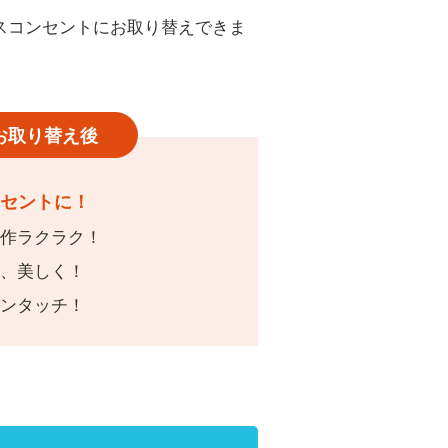
願い
万一、ガス管を破損したときは
スコンセントにお取り替えできま
ガス管の埋設情報の確認
(沿道掘削を伴わない業者さま向け)
お取り替え後
ンセントに！
操作ラクラク！
リ、美しく！
ワンタッチ！