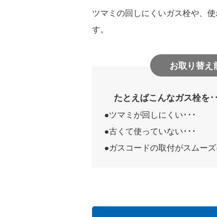
建設事業者さま
道路上で工事
ツマミの回しにくいガス栓や、使
す。
ガス栓の増設
工務店さま
お取り替え
過去に完了し
たとえばこんなガス栓を･･
ツマミが回しにくい･･･
ガス事業者さま
託送供給・最
古くて使っていない･･･
ガスコードの取付がスムーズ
簡易内管施工登録店さま
簡易内管施工