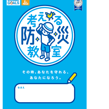
※
チラシはこちら
2024年1月28日（日）にHAT神戸で防災イベント「イザ！
美かえる大キャラバン！2024」が開催されます。数多くの
企業・団体が防災体験プログラムを実施します。お越しく
ださい。
※
詳しくはこちら
2023年8月11日に“夏休み親子防災教室”がハグミュージア
ムで開催されます。
小学生のお子さまと保護者が対象のイベントです。夏休み
の自由課題に！
※
チラシはこちら
2021年1月17日に『防災キッズ育成サポートプロジェク
ト』のSTEP3、親子向け体験学習プログラム『防災工作教
室』、一般向けプログラム『防災＆減災フォーラム』が開
催されます。
※
詳しくはこちら