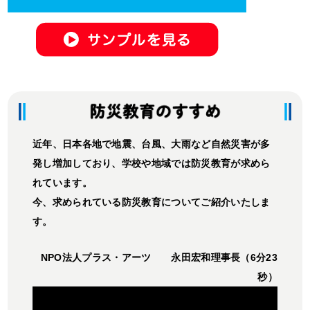
※
チラシはこちら
2020年8月14日に、防災教室の教材に掲載している防災ク
ッキングや、防災グッズの作り方の動画を掲載しました。
学校の授業やご家庭で、ぜひご活用ください。
※
動画コーナーはこちら
2020年1月15日に、「震災の経験を次世代に」実行委員会
近年、日本各地で地震、台風、大雨など自然災害が多
（産経新聞社、積水ハウス、大阪ガス） による「防災キッ
ズ育成サポートプロジェクト」が、文部科学省「審査委員
発し増加しており、学校や地域では防災教育が求めら
会奨励賞」を受賞しました。
れています。
※
詳しくはこちら
今、求められている防災教育についてご紹介いたしま
2020年1月に、「考える防災教室」の防災教材をリニュー
す。
アルしました。
※
チラシはこちら
NPO法人プラス・アーツ 永田宏和理事長（6分23
秒）
2020年1月12日（日）に、防災キッズ育成サポートプロジ
ェクトによる「
次世代につなぐ防災＆減災フォーラム