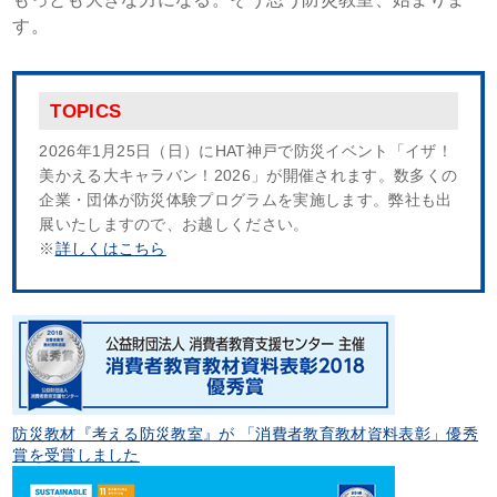
す。
TOPICS
2026年1月25日（日）にHAT神戸で防災イベント「イザ！
美かえる大キャラバン！2026」が開催されます。数多くの
企業・団体が防災体験プログラムを実施します。弊社も出
展いたしますので、お越しください。
※
詳しくはこちら
2024年8月4日（日）に大阪ガスネットワークのプログラ
ム『考える防災教室』10周年を記念して開催します。
ご家庭のストック食材を活用して、水をあまり使わず調理
する防災クッキングを体験しませんか？いざという時、慌
てないための防災時の工夫を学び、家族で防災について考
えましょう。
防災教材『考える防災教室』が
「消費者教育教材資料表彰」優秀
※当日、ハグミュージアム5階ホールでは無料で参加でき
賞を受賞しました
る防災プログラムを開催しています。(開催時間：11:00～
15:30 終了予定)