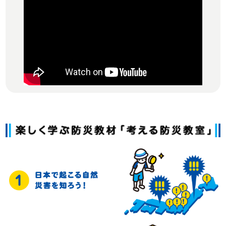
」がハグミュージアムで開催されます。
※
詳しくはこちら
2019年3月15日（金）に「震災の経験を次世代に」実行委
員会（産経新聞社、積水ハウス、大阪ガス） による「防災
キッズ育成サポートプロジェクト事業」が
「第5回ジャパ
ン・レジリエンス・アワード(強靱化大賞)」優秀賞を受賞
しました。
（レジリエンスジャパン推進協議会WEBサイトへ
遷移します。）