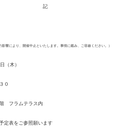
記
0号の影響により、開催中止といたします。事情に鑑み、ご容赦ください。）
9日（木）
３０
階 フラムテラス内
予定表をご参照願います