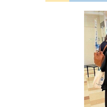
建設事業者さま
道路上で工事
ガス栓の増設
工務店さま
過去に完了し
ガス事業者さま
託送供給・最
簡易内管施工登録店さま
簡易内管施工