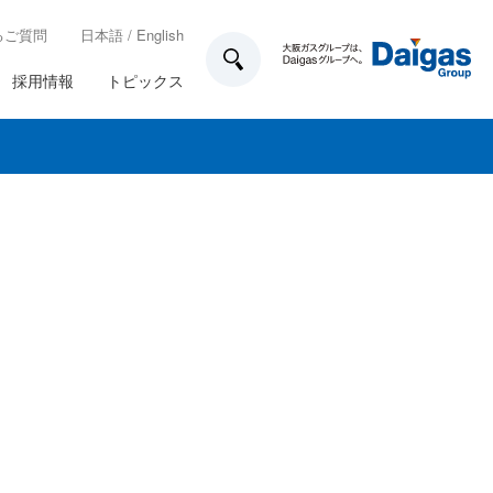
るご質問
日本語
/
English
採用情報
トピックス
技術開発
所在地一覧
各種制度
ガス工事のお申込み方法
業務計画
家庭用のお客さま設備について