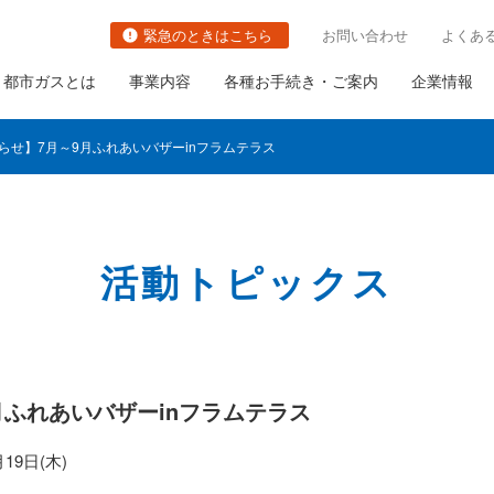
緊急のときはこちら
お問い合わせ
よくあ
都市ガスとは
事業内容
各種お手続き・ご案内
企業情報
らせ】7月～9月ふれあいバザーinフラムテラス
活動トピックス
切り替え
都市ガスの防災対策の取り組み
関連事業
社長ごあいさつ
職種・キャリアイメージ
ガス栓の増設と取り替え
の古いガス管の
ガス需要の普及・拡大
会社概要
ガス設備調査
いて
月ふれあいバザーinフラムテラス
ガスメーターの取り替え
さま設備について
について
19日(木)