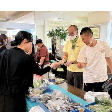
をする際のお願い
敷地内・建物内で工事をする際のお
と取り替え
ガス工事のお申込み方法
たガス工事情報
終保障供給
登録店の各種業務について