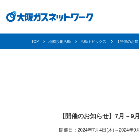
TOP
地域共創活動
活動トピックス
【開催のお知
都市ガスとは
事業内容
各種お手続き・ご案内
企業情報
採用情報
都市ガスの安定供給の取り組み
ガス導管事業
使命と目指す姿
採用メッセージ
都市ガスへの
お客さま資産
個人のお客さま
地域共創活動
資材調達
数字で見る大阪ガスネットワーク
取り替えにつ
【開催のお知らせ】7月～9
業務用のお客
開催日：2024年7月4日(木)～2024年9月