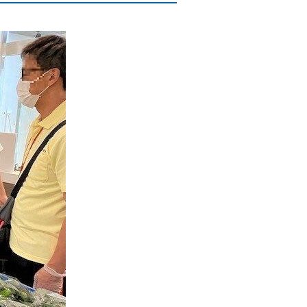
願い
万一、ガス管を破損したときは
ガス管の埋設情報の確認
(沿道掘削を伴わない業者さま向け)