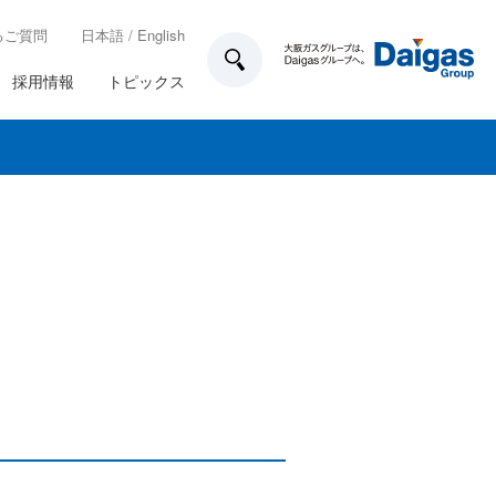
るご質問
日本語
/
English
採用情報
トピックス
技術開発
所在地一覧
各種制度
ガス工事のお申込み方法
業務計画
家庭用のお客さま設備について