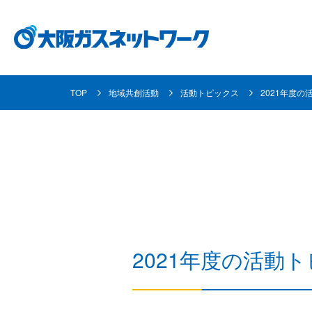
TOP
地域共創活動
活動トピックス
2021年度
都市ガスとは
事業内容
各種お手続き・ご案内
企業情報
採用情報
都市ガスの安定供給の取り組み
ガス導管事業
使命と目指す姿
採用メッセージ
都市ガスへの
お客さま資産
個人のお客さま
地域共創活動
資材調達
数字で見る大阪ガスネットワーク
取り替えにつ
2021年度の活動
業務用のお客