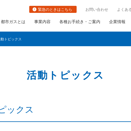
緊急のときはこちら
お問い合わせ
よくあ
都市ガスとは
事業内容
各種お手続き・ご案内
企業情報
の活動トピックス
活動トピックス
切り替え
都市ガスの防災対策の取り組み
関連事業
社長ごあいさつ
職種・キャリアイメージ
ガス栓の増設と取り替え
の古いガス管の
ガス需要の普及・拡大
会社概要
ガス設備調査
いて
トピックス
ガスメーターの取り替え
さま設備について
について