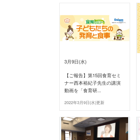
建設事業者さま
道路上で工事
ガス栓の増設
工務店さま
過去に完了し
3月9日(水)
【ご報告】第15回食育セミ
ガス事業者さま
託送供給・最
ナー西本裕紀子先生の講演
動画を「食育研...
簡易内管施工登録店さま
2022年3月9日(水)更新
簡易内管施工