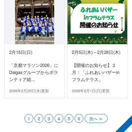
2月15日(日)
2月5日(木)～2月26日(木)
「京都マラソン2026」に
【開催のお知らせ】２
Daigasグループからボラ
月：「ふれあいバザーin
ンティア総...
フラムテラス」
2026年2月25日(水)更新
2026年2月1日(日)更新
1
2
3
4
5
6
次へ ≫