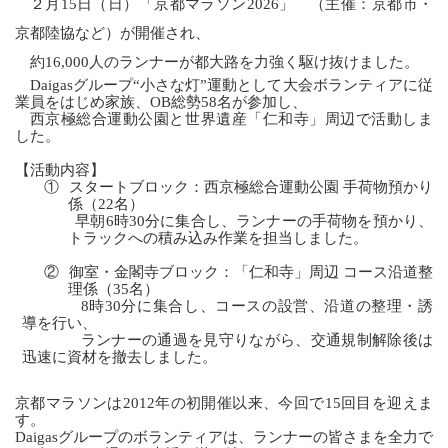
２月15日（日）「京都マラソン2026」 （主催：京都市・
京都陸協など）が開催され、
約16,000人のランナーが都大路を力強く駆け抜けました。
Daigas
グループ“小さな灯”運動として大会ボランティアに従
業員をはじめ家族、OB総勢58名が参加し、
西京極総合運動公園と世界遺産「仁和寺」周辺で活動しま
した。
【活動内容】
①
スタートブロック：西京極総合運動公園 手荷物預かり
係（22名）
早朝6時30分に集合し、ランナーの手荷物を預かり、
トラックへの積み込み作業を担当しました。
②
御室・金閣寺ブロック：「仁和寺」周辺 コース沿道整
理係（35名）
8時30分に集合し、コースの設営、沿道の整理・誘
導を行い、
ランナーの通過を見守りながら、交通規制解除後は
迅速に資材を撤去しました。
京都マラソンは2012年の初開催以来、今回で15回目を迎えま
す。
Daigas
グループのボランティアは、ランナーの皆さまを全力で