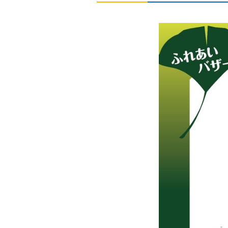
建設事業者さま
道路上で工事
ガス栓の増設
工務店さま
過去に完了し
ガス事業者さま
託送供給・最
簡易内管施工登録店さま
簡易内管施工