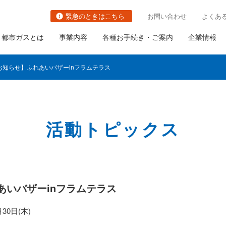
緊急のときはこちら
お問い合わせ
よくあ
都市ガスとは
事業内容
各種お手続き・ご案内
企業情報
お知らせ】ふれあいバザーinフラムテラス
活動トピックス
切り替え
都市ガスの防災対策の取り組み
関連事業
社長ごあいさつ
職種・キャリアイメージ
ガス栓の増設と取り替え
の古いガス管の
ガス需要の普及・拡大
会社概要
ガス設備調査
いて
あいバザーinフラムテラス
ガスメーターの取り替え
さま設備について
について
30日(木)