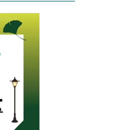
願い
万一、ガス管を破損したときは
ガス管の埋設情報の確認
(沿道掘削を伴わない業者さま向け)