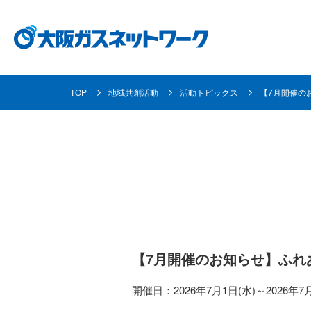
TOP
地域共創活動
活動トピックス
【7月開催の
都市ガスとは
事業内容
各種お手続き・ご案内
企業情報
採用情報
都市ガスの安定供給の取り組み
ガス導管事業
使命と目指す姿
採用メッセージ
都市ガスへの
お客さま資産
個人のお客さま
地域共創活動
資材調達
数字で見る大阪ガスネットワーク
取り替えにつ
【7月開催のお知らせ】ふれ
業務用のお客
開催日：2026年7月1日(水)～2026年7月