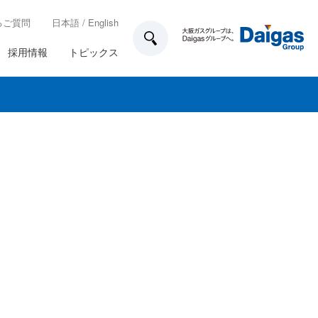
るご質問
日本語
/
English
採用情報
トピックス
技術開発
所在地一覧
各種制度
ガス工事のお申込み方法
業務計画
家庭用のお客さま設備について