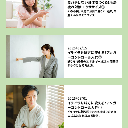
夏バテしない身体をつくる！冷房
疲れ対策エクササイズ①
その不調、冷房が原因？夏こそ「巡り」を
整える簡単ピラティス
2026/07/15
イライラを味方に変える！アンガ
ーコントロール入門②
怒りを「成長のエネルギー」に！人間関係
がラクになる考え方。
2026/07/01
イライラを味方に変える！アンガ
ーコントロール入門①
イライラに振り回されない！怒りのメカ
ニズムと心を鎮める技術。