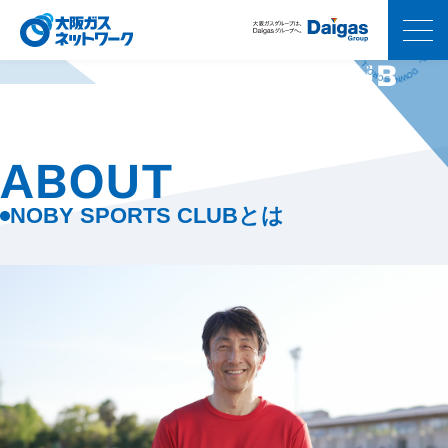
R
O
L
C
L
S
D
N
O
W
W
O
N
D
S
L
C
L
R
O
NOBY SPORTS CLUB
O
R
L
C
L
S
D
N
O
W
ABOUT
NOBY SPORTS CLUBとは