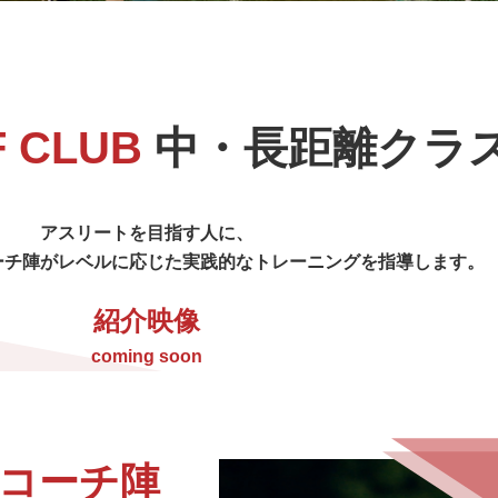
をする際のお願い
敷地内・建物内で工事をする際のお
と取り替え
ガス工事のお申込み方法
F CLUB
中・長距離クラ
たガス工事情報
アスリートを目指す人に、
ーチ陣がレベルに応じた実践的なトレーニングを指導します。
終保障供給
紹介映像
coming soon
登録店の各種業務について
コーチ陣