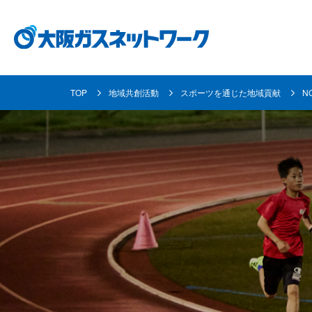
TOP
地域共創活動
スポーツを通じた地域貢献
N
都市ガスとは
事業内容
各種お手続き・ご案内
企業情報
採用情報
都市ガスの安定供給の取り組み
ガス導管事業
使命と目指す姿
採用メッセージ
都市ガスへの
お客さま資産
個人のお客さま
地域共創活動
資材調達
数字で見る大阪ガスネットワーク
取り替えにつ
業務用のお客