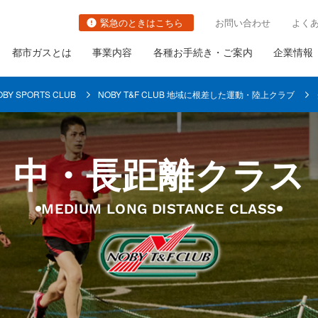
緊急のときはこちら
お問い合わせ
よく
都市ガスとは
事業内容
各種お手続き・ご案内
企業情報
OBY SPORTS CLUB
NOBY T&F CLUB 地域に根差した運動・陸上クラブ
中・長距離クラス
切り替え
都市ガスの防災対策の取り組み
関連事業
社長ごあいさつ
職種・キャリアイメージ
ガス栓の増設と取り替え
MEDIUM LONG DISTANCE CLASS
の古いガス管の
ガス需要の普及・拡大
会社概要
ガス設備調査
いて
ガスメーターの取り替え
さま設備について
について