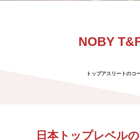
建設事業者さま
道路上で工事
ガス栓の増設
NOBY T&
工務店さま
過去に完了し
トップアスリートのコ
ガス事業者さま
託送供給・最
簡易内管施工登録店さま
簡易内管施工
日本トップレベルの