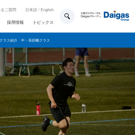
あるご質問
日本語
/
English
採用情報
トピックス
クラス紹介 中・長距離クラス
技術開発
所在地一覧
各種制度
ガス工事のお申込み方法
業務計画
家庭用のお客さま設備について