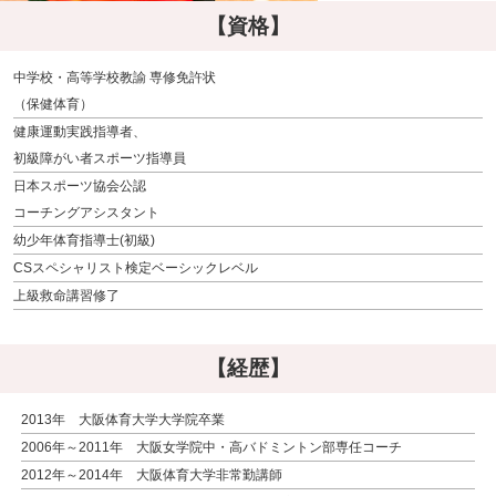
【資格】
中学校・高等学校教諭 専修免許状
（保健体育）
健康運動実践指導者、
初級障がい者スポーツ指導員
日本スポーツ協会公認
コーチングアシスタント
幼少年体育指導士(初級)
CSスペシャリスト検定ベーシックレベル
上級救命講習修了
【経歴】
2013年 大阪体育大学大学院卒業
2006年～2011年 大阪女学院中・高バドミントン部専任コーチ
2012年～2014年 大阪体育大学非常勤講師