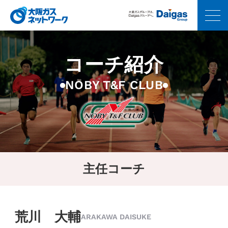
コーチ紹介
NOBY T&F CLUB
主任コーチ
荒川 大輔
ARAKAWA DAISUKE