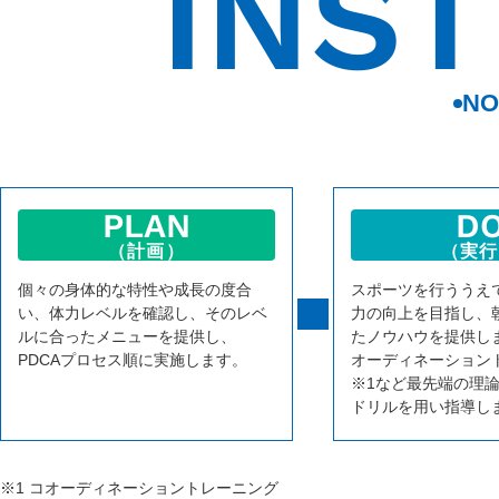
INS
NO
PLAN
D
（計画）
（実行
個々の身体的な特性や成長の度合
スポーツを行ううえ
い、体力レベルを確認し、そのレベ
力の向上を目指し、
ルに合ったメニューを提供し、
たノウハウを提供し
PDCAプロセス順に実施します。
オーディネーション
※1など最先端の理
ドリルを用い指導し
※1 コオーディネーショントレーニング