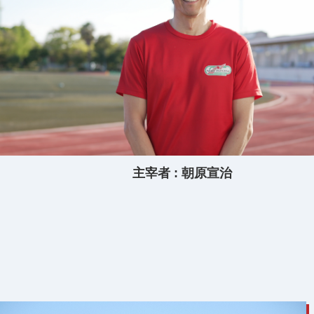
建設事業者さま
道路上で工事
ガス栓の増設
工務店さま
過去に完了し
ガス事業者さま
主宰者 : 朝原宣治
託送供給・最
簡易内管施工登録店さま
簡易内管施工