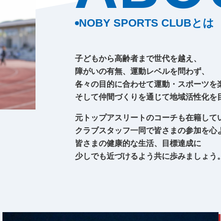
をする際のお願い
敷地内・建物内で工事をする際のお
NOBY SPORTS CLUBとは
と取り替え
ガス工事のお申込み方法
子どもから高齢者まで世代を越え、
障がいの有無、運動レベルを問わず、
たガス工事情報
各々の目的に合わせて運動・スポーツを
そして仲間づくりを通じて地域活性化を
元トップアスリートのコーチも在籍して
終保障供給
クラブスタッフ一同で皆さまの参加を心
皆さまの健康的な生活、目標達成に
少しでも近づけるよう共に歩みましょう
登録店の各種業務について