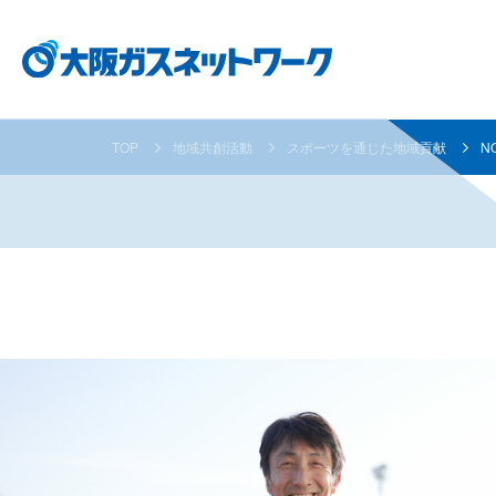
TOP
地域共創活動
スポーツを通じた地域貢献
N
NOBY
都市ガスとは
事業内容
各種お手続き・ご案内
企業情報
採用情報
都市ガスの安定供給の取り組み
ガス導管事業
使命と目指す姿
採用メッセージ
都市ガスへの
お客さま資産
個人のお客さま
地域共創活動
資材調達
数字で見る大阪ガスネットワーク
取り替えにつ
業務用のお客