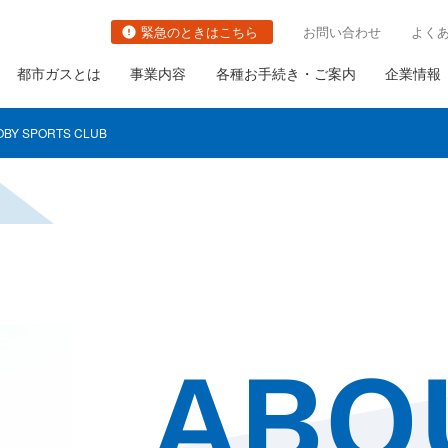
緊急のときはこちら
お問い合わせ
よく
都市ガスとは
事業内容
各種お手続き・ご案内
企業情報
OBY SPORTS CLUB
 SPORTS
切り替え
都市ガスの防災対策の取り組み
関連事業
社長ごあいさつ
職種・キャリアイメージ
ガス栓の増設と取り替え
の古いガス管の
ガス需要の普及・拡大
会社概要
ガス設備調査
いて
ABO
ガスメーターの取り替え
さま設備について
について