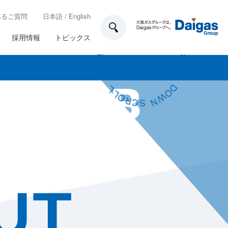
あるご質問
日本語
/
English
C
R
O
S
L
L
N
W
D
採用情報
トピックス
O
O
D
W
N
L
L
S
O
C
R
 CLUB
R
C
O
S
L
L
N
W
D
O
技術開発
所在地一覧
各種制度
ガス工事のお申込み方法
業務計画
家庭用のお客さま設備について
UT