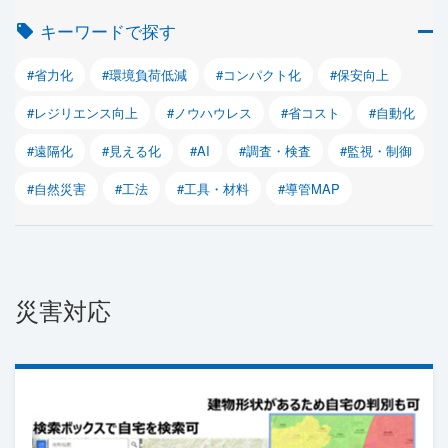
キーワードで探す
#省力化
#環境負荷低減
#コンパクト化
#保安向上
#レジリエンス向上
#ノウハウレス
#省コスト
#自動化
#遠隔化
#見える化
#AI
#調査・検査
#監視・制御
#自然災害
#工法
#工具・材料
#導管MAP
災害対応