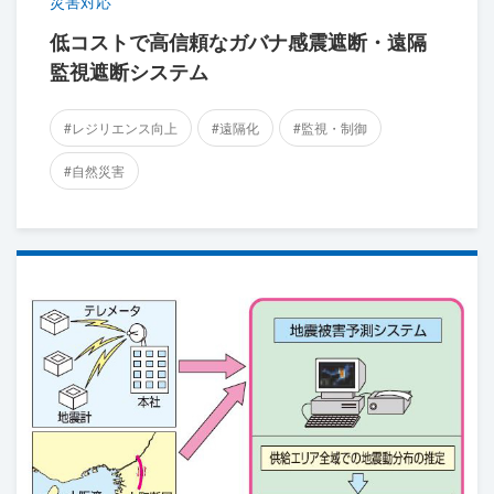
災害対応
低コストで高信頼なガバナ感震遮断・遠隔
監視遮断システム
#レジリエンス向上
#遠隔化
#監視・制御
#自然災害